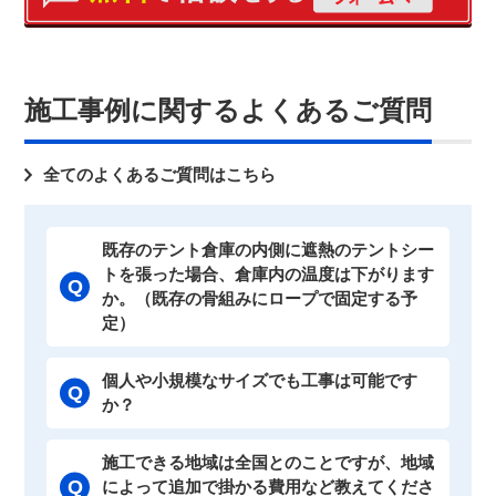
量かつシンプルな構造。
短納期・低コストを実現できた、魅力的な
大型物品保管倉庫。
大型テント倉庫については下記【関連コン
施工事例に関するよくあるご質問
テンツ】から御覧ください。
全てのよくあるご質問はこちら
既存のテント倉庫の内側に遮熱のテントシー
トを張った場合、倉庫内の温度は下がります
か。（既存の骨組みにロープで固定する予
定）
個人や小規模なサイズでも工事は可能です
か？
施工できる地域は全国とのことですが、地域
によって追加で掛かる費用など教えてくださ