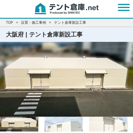
t
o
g
g
l
e
TOP
設置・施工事例
テント倉庫新設工事
n
a
v
大阪府 | テント倉庫新設工事
i
g
a
t
i
o
n