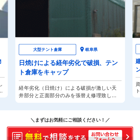
大型テント倉庫
岐阜県
物
日焼けによる経年劣化で破損、テン
ト倉庫をキャップ
し
経年劣化（日焼け）による破損が激しい天
工
井部分と正面部分のみを張替え修理致しま
を
した。
全体を張替えするよりもテント倉庫の張替
物
え価格が安く済むのが特徴です。シートキ
壁
＼まずはお気軽にご相談ください！／
ャップ施工となります。
大型ですが骨組みにシートを張るだけの軽