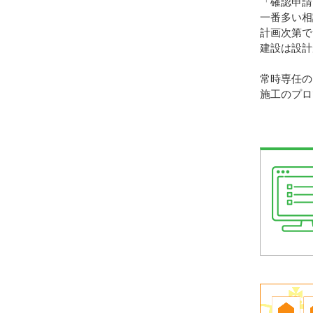
「確認申請
一番多い相
計画次第で
建設は設計
常時専任の
施工のプロ