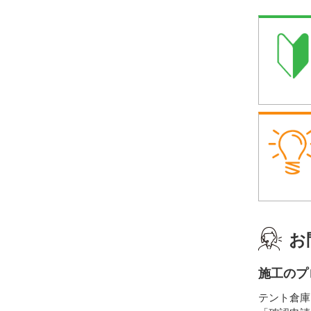
お
施工のプ
テント倉庫