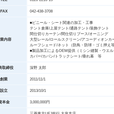
FAX
042-438-3708
■ビニール・シート関連の加工・工事
テント倉庫/上屋テント/通路テント/装飾テント
間仕切りカーテン/間仕切りブース/オーニング
業内容
大型レール/ロールスクリーン/アコーディオンカ
ルーフシェード/ネット（防鳥・防球・ゴミ押え
■製品加工によるOEM提供（ミシン縫製・ウエ
カバー/カバン/トラックシート/垂れ幕 等
表取締役
深野 太郎
創業
2011/11/1
設立
2013/10/1
資本金
3,000,000円
三菱東京UFJ銀行 大泉支店