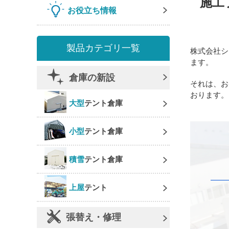
施工
お役立ち情報
製品カテゴリ一覧
株式会社シ
ます。
倉庫の新設
それは、お
おります。
大型
テント倉庫
小型
テント倉庫
積雪
テント倉庫
上屋
テント
張替え・修理