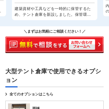
、
建築資材や工具などを一時的に保管するた
イ
め、テント倉庫を新設しました。保管環境
れ
を確保することで、作業効率や資材管理の
向上を図ります。 倉庫正面の全面開口を有
＼まずはお気軽にご相談ください！／
効に活用するために、2連引き戸タイプのハ
ンガードアを採用しました。このハンガー
ドアは、開口部を大きく確保できる構造と
なっており、左右両方向に引き分けて開閉
できるため、フォークリフトやトラックな
どの車両がスムーズに出入りできるように
なっています。また、荷物の積み下ろし作
大型テント倉庫で使用できるオプシ
業時にも障害物が少なく、作業効率の向上
ョン
が期待できます。
全てのオプションはこちら
雨樋