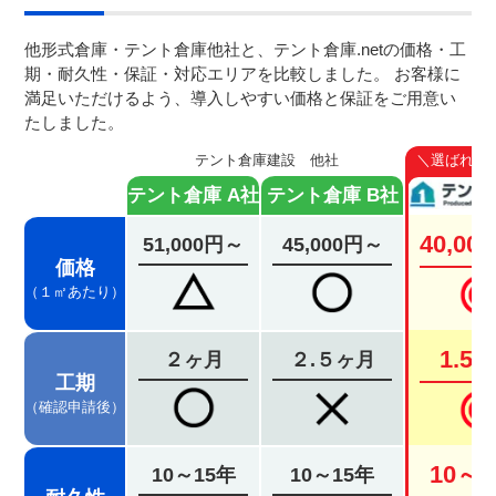
他形式倉庫・テント倉庫他社と、テント倉庫.netの価格・工
期・耐久性・保証・対応エリアを比較しました。
お客様に
満足いただけるよう、導入しやすい価格と保証をご用意い
たしました。
テント倉庫建設 他社
＼選ばれて
テント倉庫 A社
テント倉庫 B社
40,0
51,000円～
45,000円～
価格
（１㎡あたり）
1.5
２ヶ月
２.５ヶ月
工期
（確認申請後）
10～
10～15年
10～15年