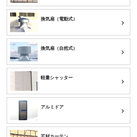
換気扇（電動式）
換気扇（自然式）
軽量シャッター
アルミドア
芯材カーテン