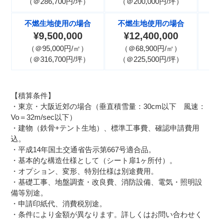
（＠286,700円/坪）
（＠200,000円/坪）
（
不燃生地使用の場合
不燃生地使用の場合
不
¥9,500,000
¥12,400,000
（＠95,000円/㎡）
（＠68,900円/㎡）
（
（＠316,700円/坪）
（＠225,500円/坪）
（
【積算条件】
・東京・大阪近郊の場合（垂直積雪量：30cm以下 風速：
Vo＝32m/sec以下）
・建物（鉄骨+テント生地）、標準工事費、確認申請費用
込。
・平成14年国土交通省告示第667号適合品。
・基本的な構造仕様として（シート扉1ヶ所付）。
・オプション、変形、特別仕様は別途費用。
・基礎工事、地盤調査・改良費、消防設備、電気・照明設
備等別途。
・申請印紙代、消費税別途。
・条件により金額が異なります。詳しくはお問い合わせく