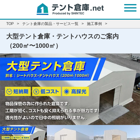
t
o
g
g
l
e
TOP
テント倉庫の製品・サービス一覧
施工事例
n
a
v
大型テント倉庫・テントハウスのご案内
i
g
a
（200㎡〜1000㎡）
t
i
o
n