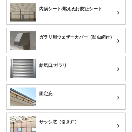
内膜シート/燃えぬけ防止シート
ガラリ用ウェザーカバー（防虫網付）
給気口/ガラリ
固定庇
サッシ窓（引き戸）