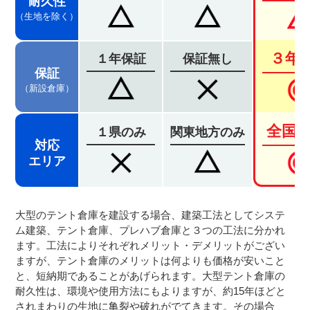
耐久性
（生地を除く）
３年
１年保証
保証無し
保証
（新設倉庫）
全国
１県のみ
関東地方のみ
対応
エリア
大型のテント倉庫を建設する場合、建築工法としてシステ
ム建築、テント倉庫、プレハブ倉庫と３つの工法に分かれ
ます。工法によりそれぞれメリット・デメリットがござい
ますが、テント倉庫のメリットは何よりも価格が安いこと
と、短納期であることがあげられます。大型テント倉庫の
耐久性は、環境や使用方法にもよりますが、約15年ほどと
されまわりの生地に亀裂や破れがでてきます。その場合