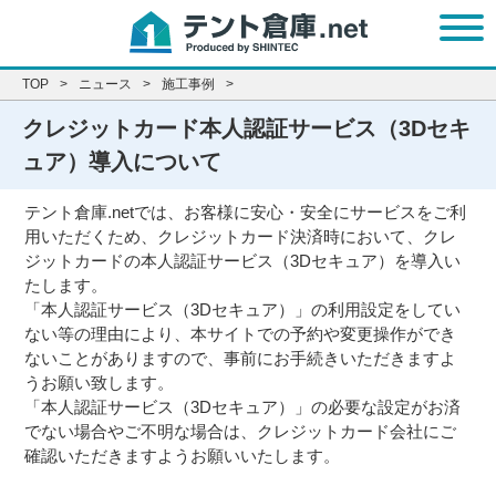
t
o
g
g
l
e
TOP
ニュース
施工事例
n
a
v
クレジットカード本人認証サービス（3Dセキ
i
g
a
ュア）導入について
t
i
o
n
テント倉庫.netでは、お客様に安心・安全にサービスをご利
用いただくため、クレジットカード決済時において、クレ
ジットカードの本人認証サービス（3Dセキュア）を導入い
たします。
「本人認証サービス（3Dセキュア）」の利用設定をしてい
ない等の理由により、本サイトでの予約や変更操作ができ
ないことがありますので、事前にお手続きいただきますよ
うお願い致します。
「本人認証サービス（3Dセキュア）」の必要な設定がお済
でない場合やご不明な場合は、クレジットカード会社にご
確認いただきますようお願いいたします。